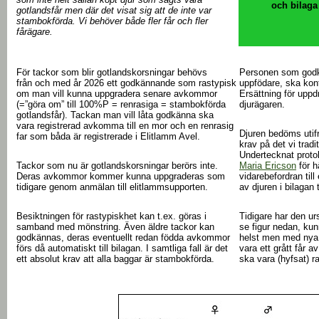
och bilaga
gotlandsfår men där det visat sig att de inte var
stambokförda. Vi behöver både fler får och fler
fårägare.
För tackor som blir gotlandskorsningar behövs
Personen som godkä
från och med år 2026 ett godkännande som rastypisk
uppfödare, ska kon
om man vill kunna uppgradera senare avkommor
Ersättning för uppd
(=”göra om” till 100%P = renrasiga = stambokförda
djurägaren.
gotlandsfår). Tackan man vill låta godkänna ska
vara registrerad avkomma till en mor och en renrasig
Djuren bedöms utif
far som båda är registrerade i Elitlamm Avel.
krav på det vi traditi
Undertecknat proto
Tackor som nu är gotlandskorsningar berörs inte.
Maria Ericson
för 
Deras avkommor kommer kunna uppgraderas som
vidarebefordran till
tidigare genom anmälan till elitlammsupporten.
av djuren i bilagan 
Besiktningen för rastypiskhet kan t.ex. göras i
Tidigare har den ur
samband med mönstring. Även äldre tackor kan
se figur nedan, kun
godkännas, deras eventuellt redan födda avkommor
helst men med nya 
förs då automatiskt till bilagan. I samtliga fall är det
vara ett grått får
ett absolut krav att alla baggar är stambokförda.
ska vara (hyfsat) r