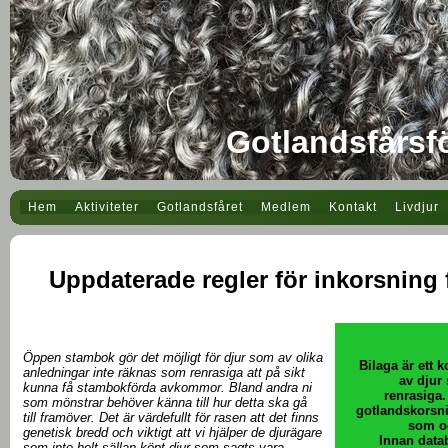
Gotlandsfårsf
Hem
Aktiviteter
Gotlandsfåret
Medlem
Kontakt
Livdjur
Uppdaterade regler för inkorsning
Öppen stambok gör det möjligt för djur som av olika
Bilaga är ett 
anledningar inte räknas som renrasiga att på sikt
av djur
kunna få stambokförda avkommor. Bland andra ni
renrasiga.
som mönstrar behöver känna till hur detta ska gå
gotlandskorsni
till framöver. Det är värdefullt för rasen att det finns
som o
genetisk bredd och viktigt att vi hjälper de djurägare
Innan data
som inte helt sällan köpt djur som sagts vara